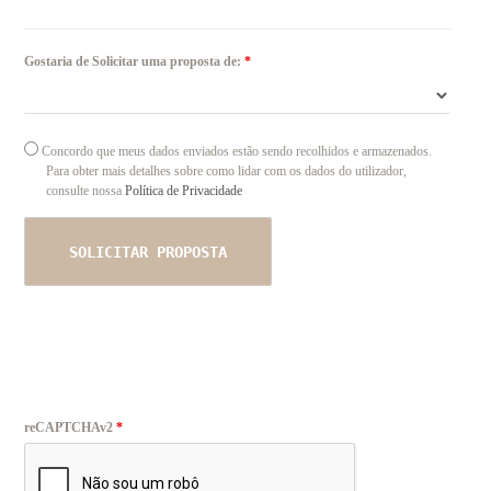
Gostaria de Solicitar uma proposta de:
*
Concordo
Concordo que meus dados enviados estão sendo recolhidos e armazenados.
que
Para obter mais detalhes sobre como lidar com os dados do utilizador,
meus
consulte nossa
Política de Privacidade
dados
enviados
estão
sendo
recolhidos
e
armazenados.
Para
obter
mais
detalhes
sobre
reCAPTCHAv2
*
como
lidar
com